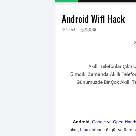
Android Wifi Hack
TrazeR
23:42:00
Akıllı Telefonlar Çıktı
Şimdiki Zamanda Akilli Telefo
Günümüzde Bir Çok Akılli Te
Android
;
Google
ve
Open Handse
olan,
Linux
tabanlı özgür ve ücrets