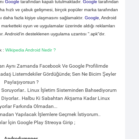
smı
Google
tarafından kapalı tutulmaktadır.
Google
tarafından
ha hızlı ve çabuk gelişmesi, birçok popüler marka tarafından
ı daha fazla kişiye ulaşmasını sağlamaktır.
Google
, Android
marketteki oyun ve uygulamalar üzerinde aldığı reklamları
. Android'in desteklenen uygulama uzantısı ".apk"dır.
k :
Wikipedia Android Nedir ?
rı Aynı Zamanda Facebook Ve Google Profilimde
adaş Listemdekiler Gördüğünde; Sen Ne Bicim Şeyler
Paylaşıyorsun ?
ar Soruyorlar.. Linux İşletim Sisteminden Bahsediyorum
 Diyorlar.. Halbu Ki Sabahtan Akşama Kadar Linux
yorlar Farkında Olmadan...
madan Yapılacak İşlemlere Geçmek İstiyorum..
lar İçin Google Play Streoya Girip ;
Androdumpper