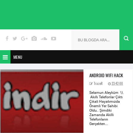
MENU
ANDROID WIFI HACK
TrazeR
23:42:00
Selamun Aleyküm \\
Akıllı Telefonlar Çıktı
Çıkali Hayatımızda
Önemli Yer Sahibi
Oldu.. Şimdiki
Zamanda Akilli
Telefonların
Gerçekten...