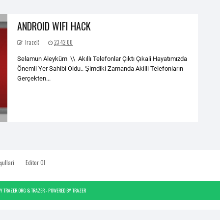
ANDROID WIFI HACK
TrazeR
23:42:00
Selamun Aleyküm \\ Akıllı Telefonlar Çıktı Çıkali Hayatımızda
Önemli Yer Sahibi Oldu.. Şimdiki Zamanda Akilli Telefonların
Gerçekten...
şullari
Editor Ol
BY
TRAZER.ORG
&
TRAZER
- POWERED BY
TRAZER