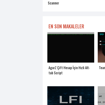
Scanner
EN SON MAKALELER
AgarZ Çift Hesap İçin Hızli Alt-
Tea
tab Script