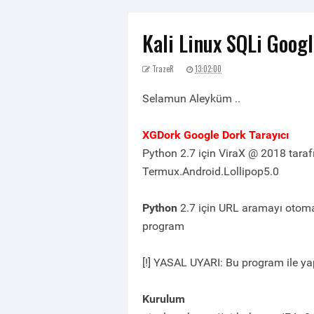
Kali Linux SQLi Goog
TrazeR
13:02:00
Selamun Aleyküm ..
XGDork Google Dork Tarayıcı
Python 2.7 için ViraX @ 2018 tara
Termux.Android.Lollipop5.0
Python
2.7 için URL aramayı otomat
program
[!] YASAL UYARI: Bu program ile ya
Kurulum