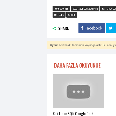
DORK SCANNER
GOOGLE SQL DORK SCANNER
KALI LINUX DO
SQLI DORK
XGDORK
SHARE
Facebook
T
Uyari:
Telif hakkı tamamen kaynağa aittir. Bu konuyla i
DAHA FAZLA OKUYUNUZ
Kali Linux SQLi Google Dork