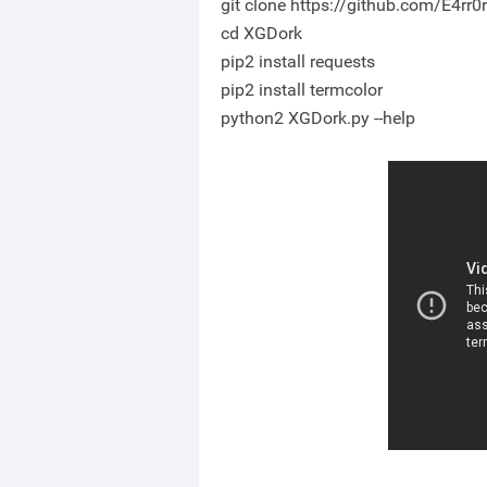
git clone https://github.com/E4rr0
cd XGDork
pip2 install requests
pip2 install termcolor
python2 XGDork.py --help