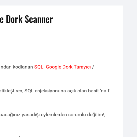
le Dork Scanner
fından kodlanan
SQLi Google Dork Tarayıcı
/
ikleştiren, SQL enjeksiyonuna açık olan basit 'naif'
pacağınız yasadışı eylemlerden sorumlu değilim!,