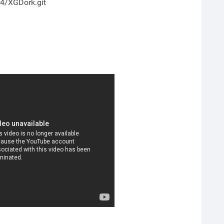
r4/XGDork.git