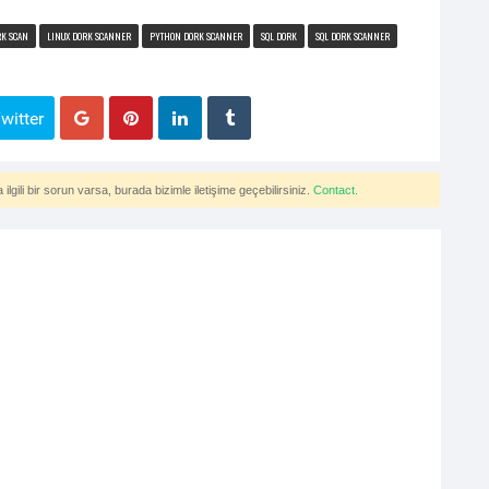
RK SCAN
LINUX DORK SCANNER
PYTHON DORK SCANNER
SQL DORK
SQL DORK SCANNER
witter
lgili bir sorun varsa, burada bizimle iletişime geçebilirsiniz.
Contact.