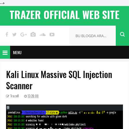
-->
TRAZER OFFICIAL WEB SITE
MENU
Kali Linux Massive SQL Injection
Scanner
TrazeR
13:20:00