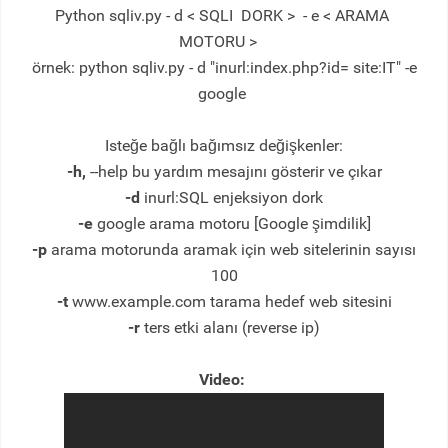
Python sqliv.py - d < SQLI DORK > - e < ARAMA
MOTORU >
örnek: python sqliv.py - d "inurl:index.php?id= site:IT" -e
google
Isteğe bağlı bağımsız değişkenler:
-h,
--help bu yardım mesajını gösterir ve çıkar
-d
inurl:SQL enjeksiyon dork
-e
google arama motoru [Google şimdilik]
-p
arama motorunda aramak için web sitelerinin sayısı
100
-t
www.example.com tarama hedef web sitesini
-r
ters etki alanı (reverse ip)
Video: