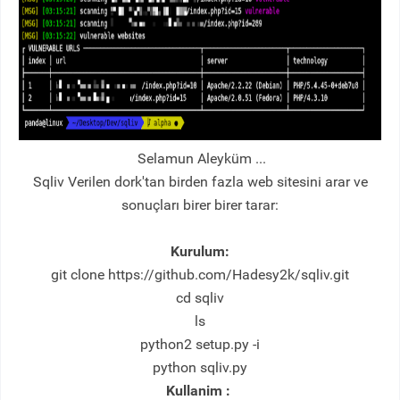
Selamun Aleyküm ...
Sqliv Verilen dork'tan birden fazla web sitesini arar ve
sonuçları birer birer tarar:
Kurulum:
git clone https://github.com/Hadesy2k/sqliv.git
cd sqliv
ls
python2 setup.py -i
python sqliv.py
Kullanim :