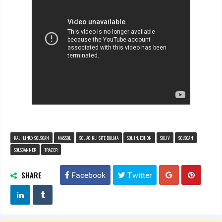
KALI LINUX SQLSCAN
MASSQL
SQL ACIKLI SITE BULMA
SQL INJECTION
SQLIV
SQLSCAN
SQLSCANNER
TRAZER
SHARE
Facebook
Twitter