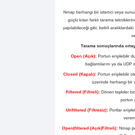
Nmap herhangi bir istemci veya sunucu
güçlü kılan farklı tarama teknikleri
yapılabileceği gibi, belirli aralıklardak
se
Tarama sonuçlarında ortaya
Open (Açık):
Portun erişilebilir
bağlantılarını ya da UDP d
Closed (Kapalı):
Portun erişilebilir
üzerinde herhangi bir
Filtered (Filtreli):
Dönen tepkiler bir
portun 
Unfiltered (Filtresiz):
Portlar erişil
verem
Open|filtered (Açık|Filtreli):
Nmap por