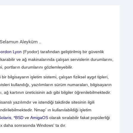
Selamun Aleyküm ..
ordon Lyon
(Fyodor) tarafından geliştirilmiş bir güvenlik
ıkarabilir ve ağ makinalarında çalışan servislerin durumlarını,
ni, portların durumlarını gözlemleyebilir.
 bilgisayarın işletim sistemi, çalışan fiziksel aygıt tipleri,
isleri kullandığı, yazılımların sürüm numaraları, bilgisayarın
ağ kartının üreticisinin adı gibi bilgiler öğrenilebilmektedir.
lı yazılımdır ve istendiği takdirde sitesinin ilgili
rilebilmektedir. Nmap' ın kullanılabildiği işletim
Solaris
, *
BSD
ve
AmigaOS
olarak sıralabilir fakat popülerliği
ux daha sonrasında Windows' ta dır.