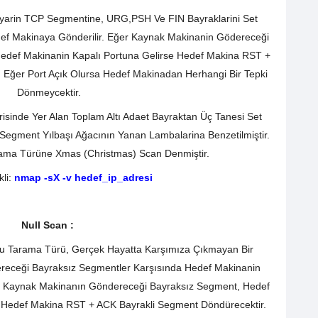
yarin TCP Segmentine, URG,PSH Ve FIN Bayraklarini Set
def Makinaya Gönderilir. Eğer Kaynak Makinanin Gödereceği
def Makinanin Kapalı Portuna Gelirse Hedef Makina RST +
 Eğer Port Açık Olursa Hedef Makinadan Herhangi Bir Tepki
Dönmeycektir.
sinde Yer Alan Toplam Altı Adaet Bayraktan Üç Tanesi Set
len Segment Yılbaşı Ağacının Yanan Lambalarina Benzetilmiştir.
ama Türüne Xmas (Christmas) Scan Denmiştir.
li:
nmap -sX -v hedef_ip_adresi
Null Scan :
Bu Tarama Türü, Gerçek Hayatta Karşımıza Çıkmayan Bir
eceği Bayraksız Segmentler Karşısında Hedef Makinanin
ır. Kaynak Makinanın Göndereceği Bayraksız Segment, Hedef
e Hedef Makina RST + ACK Bayrakli Segment Döndürecektir.