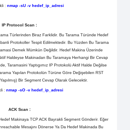
li :
nmap -sU -v hedef_ip_adresi
IP Protocol Scan :
ma Türlerinden Biraz Farklidir. Bu Tarama Türünde Hedef
abanli Protokoller Tespit Edilmektedir. Bu Yüzden Bu Tarama
aramasi Demek Mümkün Değildir. Hedef Makina Üzerinde
 Aktif Haldeyse Makinadan Bu Taramaya Herhangi Bir Cevap
e, Taramasini Yaptıgımız IP Protokolü Aktif Halde Değilse
rama Yapılan Protokolün Türüne Göre Değişebilen RST
 Yapılmış) Bir Segment Cevap Olarak Gelecektir.
li :
nmap -sO -v hedef_ip_adresi
ACK Scan :
edef Makinaya TCP ACK Bayrakli Segment Gönderir. Eğer
nreachable Mesajını Dönerse Ya Da Hedef Makinada Bu