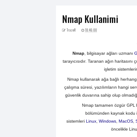
Nmap Kullanimi
TrazeR
18:46:00
Nmap
, bilgisayar ağları uzmanı
G
tarayıcısıdır. Taranan ağın haritasını ç
işletim sistemleri
Nmap kullanarak ağa bağlı herhangi bir
çalışma süresi, yazılımların hangi serv
güvenlik duvarına sahip olup olmadığı, 
Nmap tamamen özgür GPL lisans
bölümünden kaynak kodu indi
sistemleri
Linux
,
Windows
,
MacOS
,
öncelikle Lin