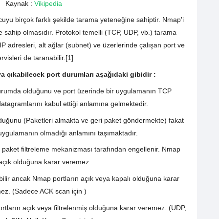
Kaynak :
Vikipedia
yu birçok farklı şekilde tarama yeteneğine sahiptir. Nmap'i
ne sahip olmasıdır. Protokol temelli (TCP, UDP, vb.) tarama
i IP adresleri, alt ağlar (subnet) ve üzerlerinde çalışan port ve
rvisleri de taranabilir.[1]
 çıkabilecek port durumları aşağıdaki gibidir :
 durumda olduğunu ve port üzerinde bir uygulamanın TCP
atagramlarını kabul ettiği anlamına gelmektedir.
 olduğunu (Paketleri almakta ve geri paket göndermekte) fakat
 uygulamanın olmadığı anlamını taşımaktadır.
 paket filtreleme mekanizması tarafından engellenir. Nmap
açık olduğuna karar veremez.
ebilir ancak Nmap portların açık veya kapalı olduğuna karar
ez. (Sadece ACK scan için )
tların açık veya filtrelenmiş olduğuna karar veremez. (UDP,