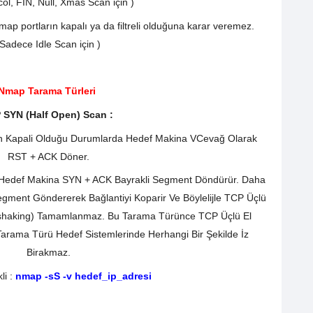
col, FIN, Null, Xmas Scan için )
ap portların kapalı ya da filtreli olduğuna karar veremez.
(Sadece Idle Scan için )
Nmap Tarama Türleri
 SYN (Half Open) Scan :
rin Kapali Olduğu Durumlarda Hedef Makina VCevağ Olarak
RST + ACK Döner.
e Hedef Makina SYN + ACK Bayrakli Segment Döndürür. Daha
ment Göndererek Bağlantiyi Koparir Ve Böylelijle TCP Üçlü
shaking) Tamamlanmaz. Bu Tarama Türünce TCP Üçlü El
arama Türü Hedef Sistemlerinde Herhangi Bir Şekilde İz
Birakmaz.
i :
nmap -sS -v hedef_ip_adresi