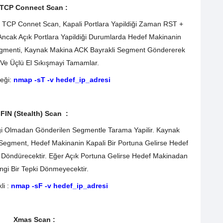
TCP Connect Scan :
 TCP Connet Scan, Kapali Portlara Yapildiği Zaman RST +
ncak Açık Portlara Yapildiği Durumlarda Hedef Makinanin
gmenti, Kaynak Makina ACK Bayrakli Segment Göndererek
Ve Üçlü El Sıkışmayi Tamamlar.
eği:
nmap -sT -v hedef_ip_adresi
FIN (Stealth) Scan :
gi Olmadan Gönderilen Segmentle Tarama Yapilir. Kaynak
Segment, Hedef Makinanin Kapali Bir Portuna Gelirse Hedef
Döndürecektir. Eğer Açık Portuna Gelirse Hedef Makinadan
gi Bir Tepki Dönmeyecektir.
li :
nmap -sF -v hedef_ip_adresi
Xmas Scan :