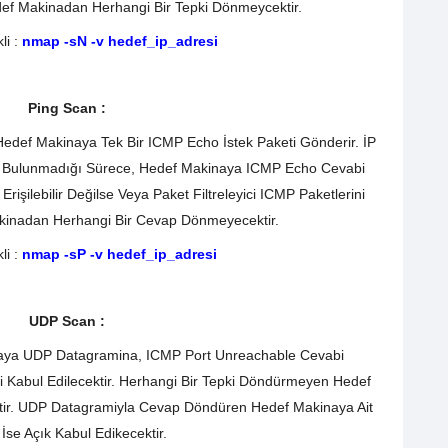
def Makinadan Herhangi Bir Tepki Dönmeycektir.
i :
nmap -sN -v hedef_ip_adresi
Ping Scan :
def Makinaya Tek Bir ICMP Echo İstek Paketi Gönderir. İP
eme Bulunmadığı Sürece, Hedef Makinaya ICMP Echo Cevabi
işilebilir Değilse Veya Paket Filtreleyici ICMP Paketlerini
Makinadan Herhangi Bir Cevap Dönmeyecektir.
li :
nmap -sP -v hedef_ip_adresi
UDP Scan :
aya UDP Datagramina, ICMP Port Unreachable Cevabi
 Kabul Edilecektir. Herhangi Bir Tepki Döndürmeyen Hedef
ktir. UDP Datagramiyla Cevap Döndüren Hedef Makinaya Ait
 İse Açık Kabul Edikecektir.