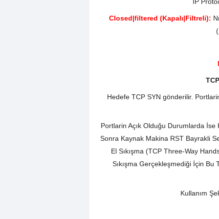
IP Proto
Closed|filtered (Kapalı|Filtreli):
Nm
TCP
Hedefe TCP SYN gönderilir. Portla
Portlarin Açık Olduğu Durumlarda İs
Sonra Kaynak Makina RST Bayrakli Seg
El Sıkışma (TCP Three-Way Hand
Sıkışma Gerçekleşmediği İçin Bu T
Kullanım Şekl