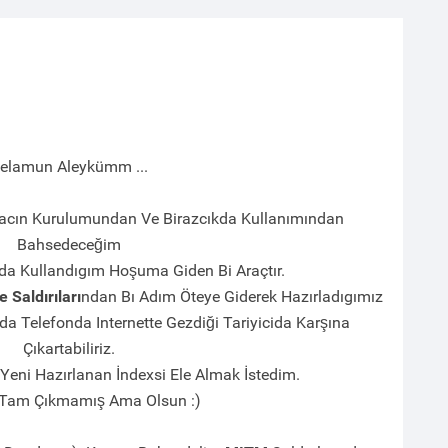
elamun Aleykümm ...
racın Kurulumundan Ve Birazcıkda Kullanımından
Bahsedeceğim
nda Kullandıgım Hoşuma Giden Bi Araçtır.
le
Saldırıları
ndan Bı Adım Öteye Giderek Hazırladıgımız
da Telefonda Internette Gezdiği Tariyicida Karşına
Çıkartabiliriz.
Yeni Hazırlanan İndexsi Ele Almak İstedim.
Tam Çıkmamış Ama Olsun :)