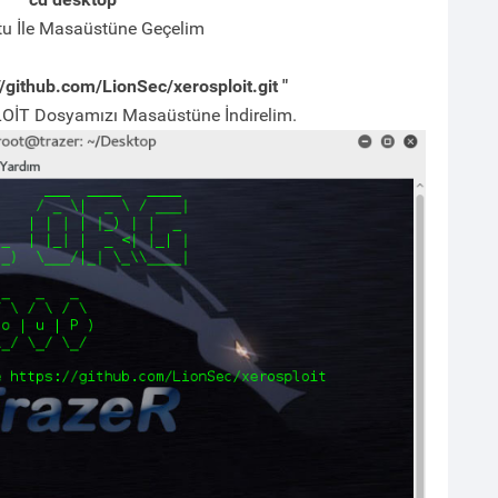
u İle Masaüstüne Geçelim
://github.com/LionSec/xerosploit.git "
İT Dosyamızı Masaüstüne İndirelim.