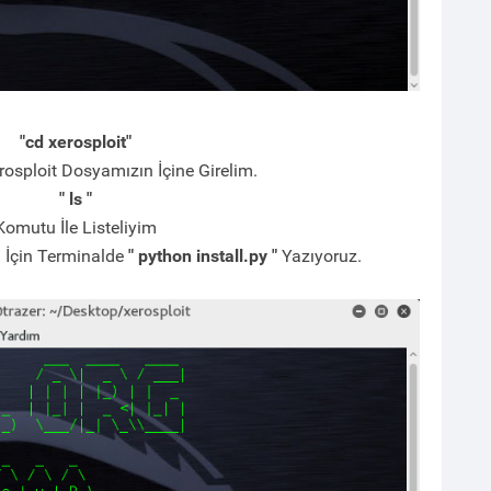
"cd xerosploit"
rosploit Dosyamızın İçine Girelim.
" ls "
Komutu İle Listeliyim
n İçin Terminalde
" python install.py "
Yazıyoruz.