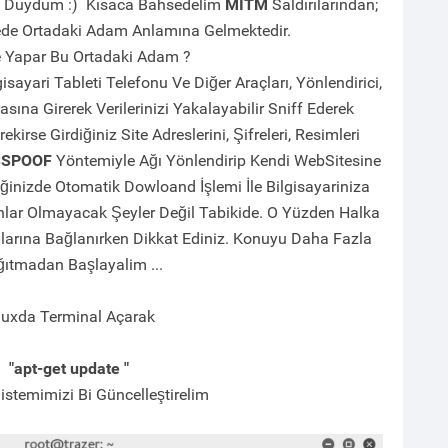
i Duydum :) Kısaca Bahsedelim
MITM
Saldırılarından;
ede Ortadaki Adam Anlamına Gelmektedir.
 Yapar Bu Ortadaki Adam ?
sayari Tableti Telefonu Ve Diğer Araçları, Yönlendirici,
ına Girerek Verilerinizi Yakalayabilir Sniff Ederek
irse Girdiğiniz Site Adreslerini, Şifreleri, Resimleri
SSPOOF
Yöntemiyle Ağı Yönlendirip Kendi WebSitesine
ğinizde Otomatik Dowloand İşlemi İle Bilgisayariniza
unlar Olmayacak Şeyler Değil Tabikide. O Yüzden Halka
Ağlarına Bağlanırken Dikkat Ediniz. Konuyu Daha Fazla
ıtmadan Başlayalim ...
nuxda Terminal Açarak
"apt-get update "
istemimizi Bi Güncelleştirelim