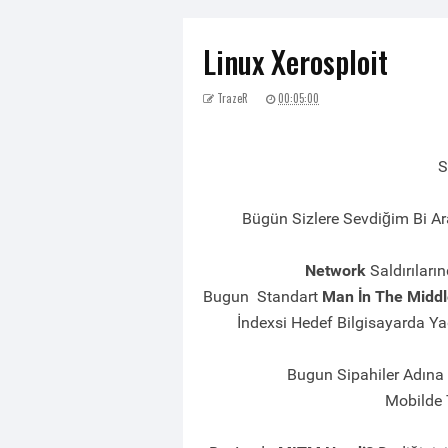
Linux Xerosploit
TrazeR
00:05:00
S
Bügün Sizlere Sevdiğim Bi A
Network
Saldırıları
Bugun Standart
Man İn The Midd
İndexsi Hedef Bilgisayarda Ya
Bugun Sipahiler Adına 
Mobilde 