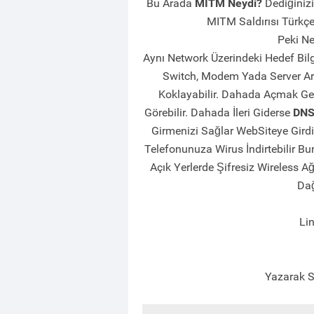
Bu Arada
MITM Neydi?
Dediğiniz
MITM Saldırısı Türkç
Peki Ne
Aynı Network Üzerindeki Hedef Bilgi
Switch, Modem Yada Server Aras
Koklayabilir. Dahada Açmak Gerek
Görebilir. Dahada İleri Giderse
DN
Girmenizi Sağlar WebSiteye Girdi
Telefonunuza Wirus İndirtebilir B
Açık Yerlerde Şifresiz Wireless 
Dağ
Li
Yazarak S