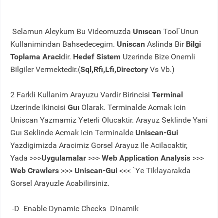
Selamun Aleykum Bu Videomuzda
Unıscan
Tool`Unun
Kullanimindan Bahsedecegim.
Uniscan
Aslinda Bir
Bilgi
Toplama Araci
dir.
Hedef Sistem
Uzerinde Bize Onemli
Bilgiler Vermektedir.(
Sql,Rfi,Lfi,Directory
Vs Vb.)
2 Farkli Kullanim Arayuzu Vardir Birincisi
Terminal
Uzerinde Ikincisi
Guı
Olarak. Terminalde Acmak Icin
Uniscan Yazmamiz Yeterli Olucaktir. Arayuz Seklinde Yani
Guı Seklinde Acmak Icin Terminalde
Uniscan-Gui
Yazdigimizda Aracimiz Gorsel Arayuz Ile Acilacaktir,
Yada >>>
Uygulamalar
>>>
Web Application Analysis
>>>
Web Crawlers
>>>
Uniscan-Gui
<<< `Ye Tiklayarakda
Gorsel Arayuzle Acabilirsiniz.
-D
Enable Dynamic Checks Dinamik