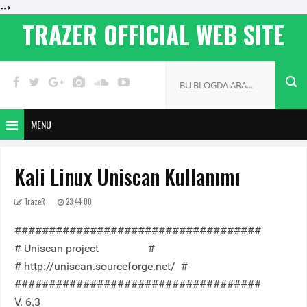
-->
TRAZER OFFICIAL WEB SITE
MENU
Kali Linux Uniscan Kullanımı
TrazeR
23:44:00
####################################
# Uniscan project #
# http://uniscan.sourceforge.net/ #
####################################
V. 6.3