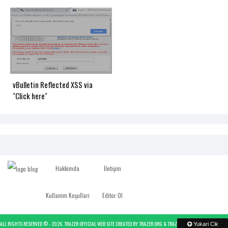
vBulletin Reflected XSS via
"Click here"
Hakkimda
İletişim
Kullanim Koşullari
Editor Ol
ALL RIGHTS RESERVED © -
2026.
TRAZER OFFICIAL WEB SITE
CREATED BY
TRAZER.ORG
&
TRAZER
- POWERED BY
TRAZER
Yukari Cik