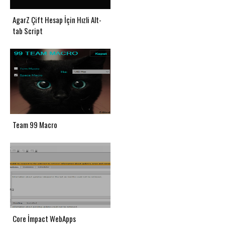
AgarZ Çift Hesap İçin Hızli Alt-
tab Script
Team 99 Macro
Core İmpact WebApps