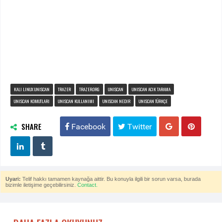
KALI LINUX UNISCAN
TRAZER
TRAZER.ORG
UNISCAN
UNISCAN ACIK TARAMA
UNISCAN KOMUTLARI
UNISCAN KULLANIMI
UNISCAN NEDIR
UNISCAN TÜRKÇE
SHARE
Facebook
Twitter
Uyari:
Telif hakkı tamamen kaynağa aittir. Bu konuyla ilgili bir sorun varsa, burada
bizimle iletişime geçebilirsiniz.
Contact.