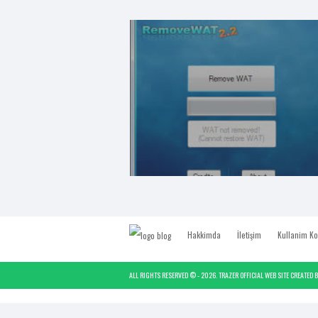
Hakkimda
İletişim
Kullanim Ko
ALL RIGHTS RESERVED © -
2026.
TRAZER OFFICIAL WEB SITE
CREATED 