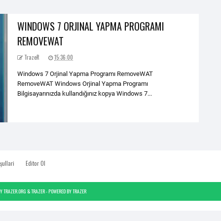
WINDOWS 7 ORJINAL YAPMA PROGRAMI
REMOVEWAT
TrazeR
15:36:00
Windows 7 Orjinal Yapma Programı RemoveWAT
RemoveWAT Windows Orjinal Yapma Programı
Bilgisayarınızda kullandığınız kopya Windows 7...
şullari
Editor Ol
BY
TRAZER.ORG
&
TRAZER
- POWERED BY
TRAZER