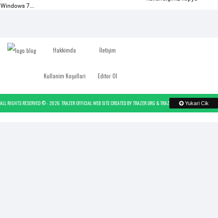
Windows 7...
Hakkimda
İletişim
Kullanim Koşullari
Editor Ol
ALL RIGHTS RESERVED © -
2026.
TRAZER OFFICIAL WEB SITE
CREATED BY
TRAZER.ORG
&
TRAZER
- POWERED BY
TRAZER
Yukari Cik