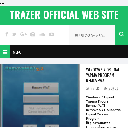
-->
TRAZER OFFICIAL WEB SITE
MENU
WINDOWS 7 ORJINAL
YAPMA PROGRAMI
REMOVEWAT
TrazeR
15:36:00
Windows 7 Orjinal
Yapma Programı
RemoveWAT
RemoveWAT Windows
Orjinal Yapma
Programı
Bilgisayarınızda
kullandığınız kopya