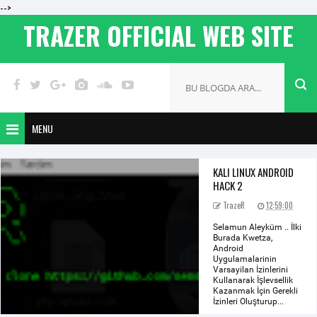
-->
TRAZER OFFICIAL WEB SITE
MENU
KALI LINUX ANDROID
HACK 2
TrazeR
12:59:00
Selamun Aleyküm .. İlki
Burada Kwetza,
Android
Uygulamalarinin
Varsayilan İzinlerini
Kullanarak İşlevsellik
Kazanmak İçin Gerekli
İzinleri Oluşturup...