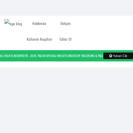
Hakkimda
İletişim
Kullanim Koşullari
Editor Ol
ALL RIGHTS RESERVED © -
2026.
TRAZER OFFICIAL WEB SITE
CREATED BY
TRAZER.ORG
&
TRAZER
- POWERED BY
TRAZER
Yukari Cik