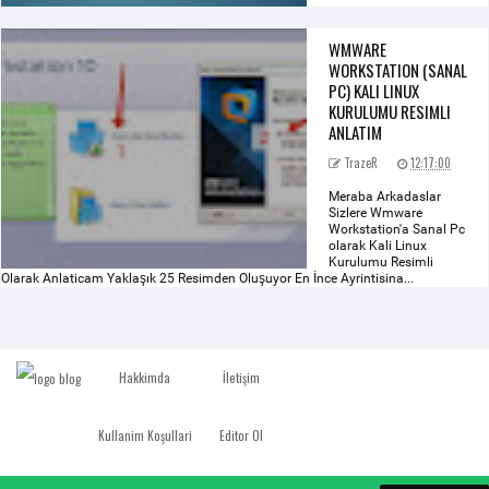
WMWARE
WORKSTATION (SANAL
PC) KALI LINUX
KURULUMU RESIMLI
ANLATIM
TrazeR
12:17:00
Meraba Arkadaslar
Sizlere Wmware
Workstation'a Sanal Pc
olarak Kali Linux
Kurulumu Resimli
Olarak Anlaticam Yaklaşık 25 Resimden Oluşuyor En İnce Ayrintisina...
Hakkimda
İletişim
Kullanim Koşullari
Editor Ol